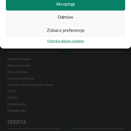
Oprocentowanie
Akceptuję
Taryfa opłat i prowizji
Odmów
Regulamin kredytowania klientów instytucjonalnych
Zobacz preferencje
Polityka plików cookies
NASZ BANK
Historia Banku
Władze Banku
Statut Banku
Ład korporacyjny
Polityka informacyjna i bilans
PSD2
RODO
Reklamacje
Dostępność
OFERTA