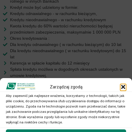
rolnego w innych Bankach
Kredyt może być udzielony w formie:
Kredytu odnawialnego - w rachunku bieżącym,
Kredytu nieodnawialnego - w rachunku kredytowym
Kwota kredytu do 60% wartości nieruchomości będącej
przedmiotem zabezpieczenia, maksymalnie 1 000 000 PLN
Okres kredytowania :
Dla kredytu odnawialnego ( w rachunku bieżącym) do 10 lat
Dla kredytu nieodnawialnego ( w rachunku kredytowym) do 15
lat
Karencja w spłacie kapitału do 12 miesięcy
Spłata kredytu możliwa w dogodnych okresach ustalonych w
umowie kredytowej,
Dla kredytu udzielonego w rachunku bieżącym spłata następuje
Zarządzaj zgodą
w formie obniżania w ustalonych okresach dostępnego w
rachunku limitu
Aby zapewnić jak najlepsze wrażenia, korzystamy z technologii, takich jak
pliki cookie, do przechowywania i/lub uzyskiwania dostępu do informacji o
urządzeniu. Zgoda na te technologie pozwoli nam przetwarzać dane, takie
jak zachowanie podczas przeglądania lub unikalne identyfikatory na tej
stronie. Brak wyrażenia zgody lub wycofanie zgody może niekorzystnie
wpłynąć na niektóre cechy i funkcje.
Przydatne informacje