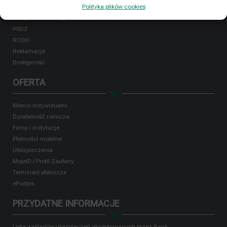
Polityka plików cookies
Ład korporacyjny
Polityka informacyjna i bilans
PSD2
RODO
Reklamacje
Dostępność
OFERTA
Klienci indywidualni
Działalność rolnicza
Firmy i instytucje
Płatności mobilne
Ubezpieczenia
MojeID / Profil Zaufany
Terminale płatnicze
ePodpis
PRZYDATNE INFORMACJE
Lista zakładów ubezpieczeń akceptowanych przez Bank