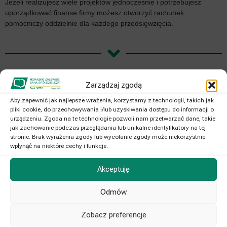
Jeżeli realizujesz wiele projektów jednocześnie i potrzebujesz
uporządkować finanse firmy możesz otworzyć rachunek
pomocniczy oddzielnie dla każdego przedsięwzięcia.
Zarządzaj zgodą
Przydatne informacje
Oprocentowanie
Aby zapewnić jak najlepsze wrażenia, korzystamy z technologii, takich jak
Taryfa opłat i prowizji
pliki cookie, do przechowywania i/lub uzyskiwania dostępu do informacji o
urządzeniu. Zgoda na te technologie pozwoli nam przetwarzać dane, takie
Regulamin otwierania i prowadzenia rachunków
jak zachowanie podczas przeglądania lub unikalne identyfikatory na tej
bankowych dla Klientów instytucjonalnych
stronie. Brak wyrażenia zgody lub wycofanie zgody może niekorzystnie
wpłynąć na niektóre cechy i funkcje.
Akceptuję
NASZ BANK
Odmów
Historia Banku
Władze Banku
Zobacz preferencje
Statut Banku