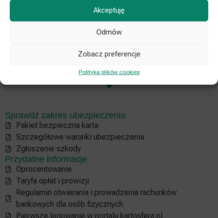
które obejmuje :
Akceptuję
ubezpieczenie nieuprawnionego użycia karty
Odmów
ubezpieczenie od rabunku gotówki pobranej przez Ciebie z
bankomatu
ubezpieczenie zakupionego towaru
Zobacz preferencje
ubezpieczenie mienia
Polityka plików cookies
Sprawdź zakres ubezpieczenia
Pakiet bezpieczna karta
Szczegółowe warunki ubezpieczenia
Zgłoszenie szkody
Przydatne informacje
Oprocentowanie
Taryfa opłat i prowizji
Regulamin otwierania i prowadzenia rachunków
bankowych dla osób fizycznych
Pierwsze logowanie w portalu kartosfera.pl