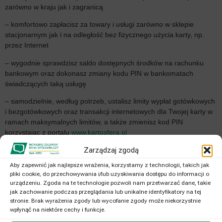
zarówno w kraju jak i zagranicą
– komfortowo zapłacisz za towary i usługi zarówno w sklepie
stacjonarnym jak i na odległość bez fizycznego użycia karty, np.
przez Internet
– wygodnie sprawdzisz saldo dostępnych środków na rachunku
bankowym oraz dokonasz zmiany kodu PIN w bankomatach
świadczących taką usługę
– samodzielnie, według potrzeb, ustalisz limity wypłat gotówkowych
i bezgotówkowych oraz transakcji internetowych dla Twojej karty w
ramach maksymalnych limitów, a także zmienisz kod PIN
korzystając z portalu
www.kartosfera.pl
Zarządzaj zgodą
– kartę z łatwością podepniesz pod cyfrowy portfel w swoim
smartfonie lub zegarku
Aby zapewnić jak najlepsze wrażenia, korzystamy z technologii, takich jak
pliki cookie, do przechowywania i/lub uzyskiwania dostępu do informacji o
urządzeniu. Zgoda na te technologie pozwoli nam przetwarzać dane, takie
jak zachowanie podczas przeglądania lub unikalne identyfikatory na tej
Do Twojej Karty MasterCard Business PayPass automatycznie
stronie. Brak wyrażenia zgody lub wycofanie zgody może niekorzystnie
dodajemy bezpłatne ubezpieczenie
Pakiet Bezpieczna
wpłynąć na niektóre cechy i funkcje.
Karta
oferowane przez Generali Towarzystwo Ubezpieczeń S.A,