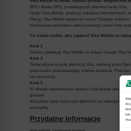
Visa Mobile to nowa, bardzo prosta i bezpieczna m
BPS i Banku BPS, posiadających aktywną kartę Visa.
Dzięki Visa Mobile, podczas zakupów internetowych, ni
Płacąc Visa Mobile wystarczy numer Twojego telefon
Nad bezpieczeństwem całej transakcji czuwa Visa ora
Co trzeba zrobić, aby zapłacić Visa Mobile za zak
Krok 1
Pobierz aplikację Visa Mobile ze sklepu Google Play lu
Krok 2
Dodaj aktywną kartę płatniczą Visa, wydaną przez Ban
poprowadzi podpowiadając kolejne działania. Podczas r
lub biometria).
Krok 3
W sklepie internetowym wybierz Visa Mobile jako metod
gotowe!
Aby
Wszystkie dane dotyczące płatności są zabezpieczone w
do 
szczegóły.
tec
lub
Przydatne informacje
moż
Najczęściej zadawane pytania