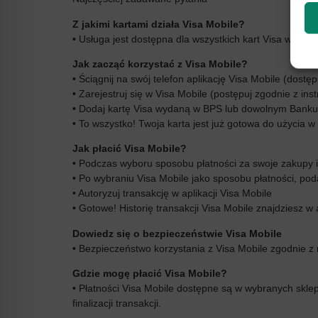
Z jakimi kartami działa Visa Mobile?
• Usługa jest dostępna dla wszystkich kart Visa wyda
Jak zacząć korzystać z Visa Mobile?
• Ściągnij na swój telefon aplikację Visa Mobile (dost
• Zarejestruj się w Visa Mobile (postępuj zgodnie z instr
• Dodaj kartę Visa wydaną w BPS lub dowolnym Banku Sp
• To wszystko! Twoja karta jest już gotowa do użycia w
Jak płacić Visa Mobile?
• Podczas wyboru sposobu płatności za swoje zakupy i
• Po wybraniu Visa Mobile jako sposobu płatności, pod
• Autoryzuj transakcję w aplikacji Visa Mobile
• Gotowe! Historię transakcji Visa Mobile znajdziesz w a
Dowiedz się o bezpieczeństwie Visa Mobile
• Bezpieczeństwo korzystania z Visa Mobile zgodnie z
Gdzie mogę płacić Visa Mobile?
• Płatności Visa Mobile dostępne są w wybranych skle
finalizacji transakcji.