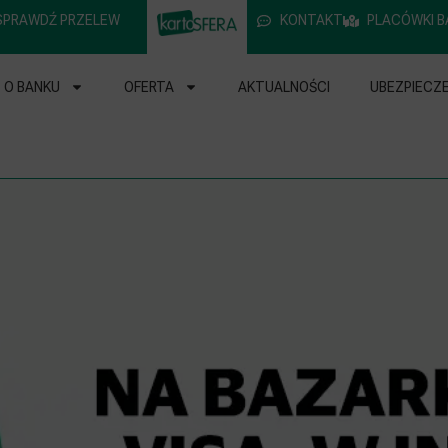
SPRAWDŹ PRZELEW
KONTAKT
PLACÓWKI B
O BANKU
OFERTA
AKTUALNOŚCI
UBEZPIECZE