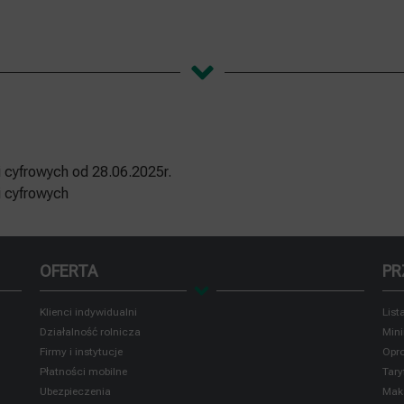
i cyfrowych od 28.06.2025r.
i cyfrowych
OFERTA
PR
Klienci indywidualni
List
Działalność rolnicza
Mini
Firmy i instytucje
Opr
Płatności mobilne
Tary
Ubezpieczenia
Maks