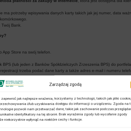
etoda płatności za zakupy w Internecie
, która jest dostępna dla kl
e ma potrzeby wpisywania danych karty takich jak jej numer, data ważn
u komórkowego.
z Twój Bank.
upy?
b App Store na swój telefon.
k BPS (lub jeden z Banków Spółdzielczych Zrzeszenia BPS) do portfela 
ejestracji trzeba podać dane karty a także adres e-mail i numeru telef
Zarządzaj zgodą
ę płatności, a następnie wpisz we wskazanym polu swój numer telefonu.
 zapewnić jak najlepsze wrażenia, korzystamy z technologii, takich jak pliki cookie
 systemach Visa. W aplikacji Visa Mobile znajdziesz również historię d
przechowywania i/lub uzyskiwania dostępu do informacji o urządzeniu. Zgoda na t
hnologie pozwoli nam przetwarzać dane, takie jak zachowanie podczas przegląda
 unikalne identyfikatory na tej stronie. Brak wyrażenia zgody lub wycofanie zgody
e niekorzystnie wpłynąć na niektóre cechy i funkcje.