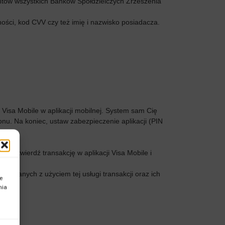
ientów wszystkich Banków Spółdzielczych Zrzeszenia
ości, kod CVV czy też imię i nazwisko posiadacza.
Visa Mobile w aplikacji mobilnej. System sam Cię
onu. Na koniec, ustaw zabezpieczenie aplikacji (PIN
 Potwierdź transakcję w aplikacji Visa Mobile i
,
okonanych z użyciem tej usługi transakcji oraz ich
e
nia