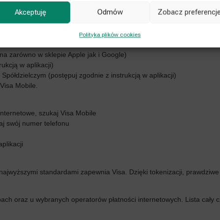
Akceptuję
Odmów
Zobacz preferencj
wanych w Zrzeszeniu
Polityka plików cookies
ępna zarówno w sklepie Apple jak i Google)
ukcją w aplikacji)
ółdzielczym (postępuj zgodnie z instrukcją w aplikacji)
 Visa Mobile.
nternetowe, szukaj Visa Mobile
aj swój numer telefonu
plikacji
 najwyższymi standardami zapewnia Visa. Dzięki tokenizacji, prawdziwe
pach oraz u wybranych operatorów płatności internetowych. Lista cały