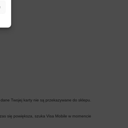
e
 dane Twojej karty nie są przekazywane do sklepu.
 czas się powiększa, szuka Visa Mobile w momencie