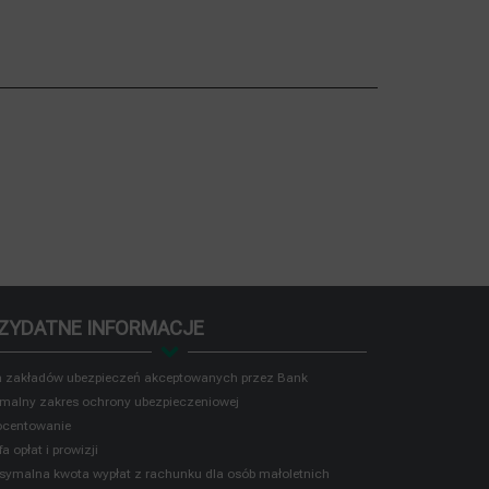
ZYDATNE INFORMACJE
a zakładów ubezpieczeń akceptowanych przez Bank
malny zakres ochrony ubezpieczeniowej
ocentowanie
fa opłat i prowizji
ymalna kwota wypłat z rachunku dla osób małoletnich