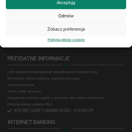
Klienci indywidualni
Akceptuję
Działalność rolnicza
Firmy i instytucje
Odmów
Płatności mobilne
Ubezpieczenia
Zobacz preferencje
MojeID / Profil Zaufany
Polityka plików cookies
Terminale płatnicze
ePodpis
PRZYDATNE INFORMACJE
Lista zakładów ubezpieczeń akceptowanych przez Bank
Minimalny zakres ochrony ubezpieczeniowej
Oprocentowanie
Taryfa opłat i prowizji
Maksymalna kwota wypłat z rachunku dla osób małoletnich
Polityka plików cookies (EU)
KOD BIC (SWIFT) BANKU MZBS - POLUPLPR
INTERNET BANKING