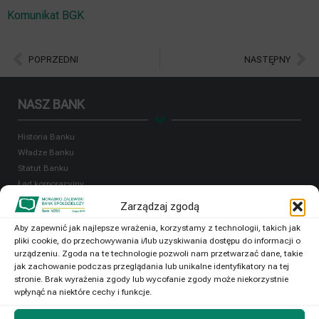
Komunikat BGK
POPRZEDNI
NASTĘPNY
NASZ BANK
Historia Banku
Władze Banku
Statut Banku
Ład korporacyjny
Polityka informacyjna i bilans
Zarządzaj zgodą
PSD2
Aby zapewnić jak najlepsze wrażenia, korzystamy z technologii, takich jak
RODO
pliki cookie, do przechowywania i/lub uzyskiwania dostępu do informacji o
Reklamacje
urządzeniu. Zgoda na te technologie pozwoli nam przetwarzać dane, takie
Dostępność
jak zachowanie podczas przeglądania lub unikalne identyfikatory na tej
stronie. Brak wyrażenia zgody lub wycofanie zgody może niekorzystnie
OFERTA
wpłynąć na niektóre cechy i funkcje.